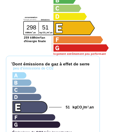
consommation
(énergie primaire)
émissions
298
51
2
2
kg CO
/m
.an
kWh/m
.an
2
259 kWh/m²/an
d'énergie finale
logement extrêmement peu performant
Dont émissions de gaz à effet de serre
*
peu d'émissions de CO2
51
kgCO
/m
.an
2
2