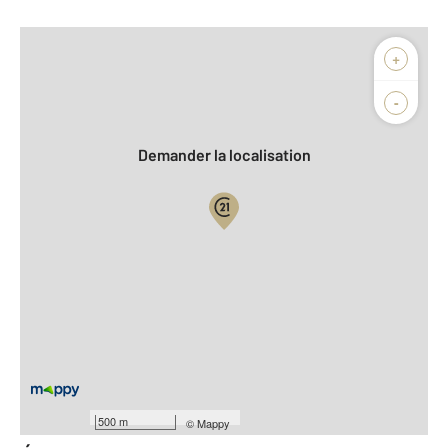
Afficher sur la carte :
+
Agence
Biens vendus
-
Demander la localisation
Vue globale
2
Surface totale : 51,6 m
2
Surface habitable : 51,6 m
Type d'appartement : F2
ème
Étage : 3
Nombre de pièces : 2
[Voir le détail]
Année construction : 1975
500 m
©
Mappy