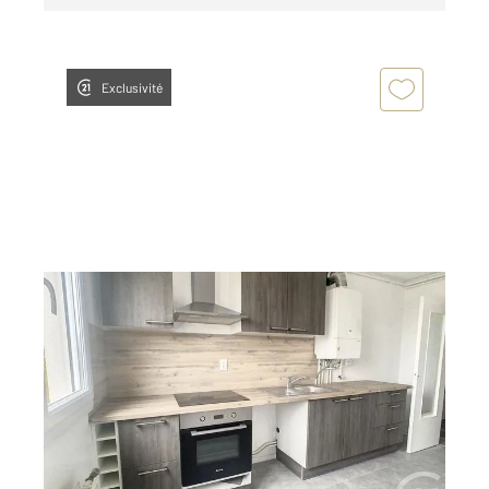
Exclusivité
DEVILLE LES ROUEN 76
2
64,65 m
, 3 pièces
Ref : 29546
Appartement F3 à louer
795 €
par mois charges comprises
Visiter le site dédié