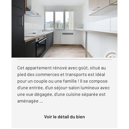
DEVILLE LES ROUEN 76
2
65,02 m
, 4 pièces
Ref : 29387
Appartement F4 à louer
775 €
par mois charges comprises
Visiter le site dédié
Cet appartement rénové avec goût, situé au
pied des commerces et transports est idéal
pour un couple ou une famille ! Il se compose
d'une entrée, d'un séjour-salon lumineux avec
une vue dégagée, d'une cuisine séparée est
aménagée ...
Voir le détail du bien