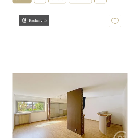
Exclusivité
DEVILLE LES ROUEN 76
2
83,90 m
, 4 pièces
Ref : 28634
Appartement F3 à louer
765 €
par mois charges comprises
Visiter le site dédié