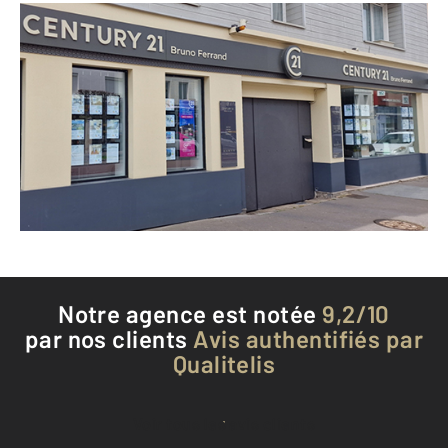
CENTURY 21 Bruno Ferrand
219 route de Dieppe
DEVILLE LES ROUEN - 76250
Envoyer un message
Téléphoner à l'agence
Notre agence est notée
9,2/10
par nos clients
Avis authentifiés par
Qualitelis
Voir tous les avis clients