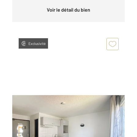
Voir le détail du bien
Exclusivité
DEVILLE LES ROUEN 76
2
15,01 m
, 1 pièce
Ref : 29492
Appartement F1 à louer
400 €