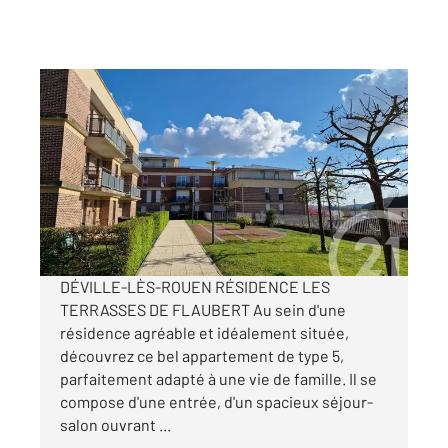
DEVILLE LES ROUEN 76
2
86 m
, 5 pièces
Ref : 29539
Appartement F3 à louer
950 €
par mois charges comprises
DÉVILLE-LÈS-ROUEN RÉSIDENCE LES
TERRASSES DE FLAUBERT Au sein d'une
résidence agréable et idéalement située,
découvrez ce bel appartement de type 5,
parfaitement adapté à une vie de famille. Il se
compose d'une entrée, d'un spacieux séjour-
salon ouvrant ...