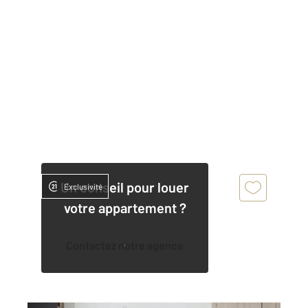
Un conseil pour louer
Exclusivité
votre appartement ?
Contactez notre agence