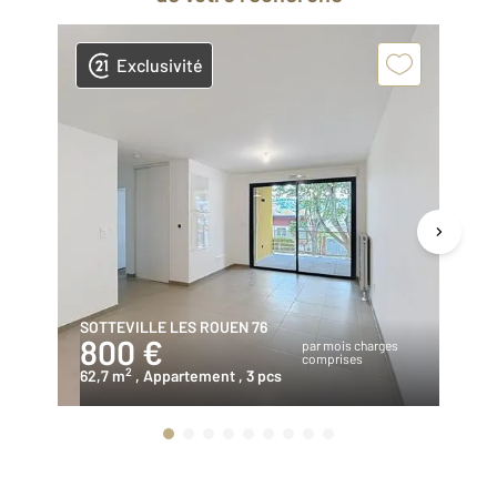
Exclusivité
SOTTEVILLE LES ROUEN 76
RO
800 €
6
par mois charges
comprises
2
62,7 m
, Appartement
, 3 pcs
57