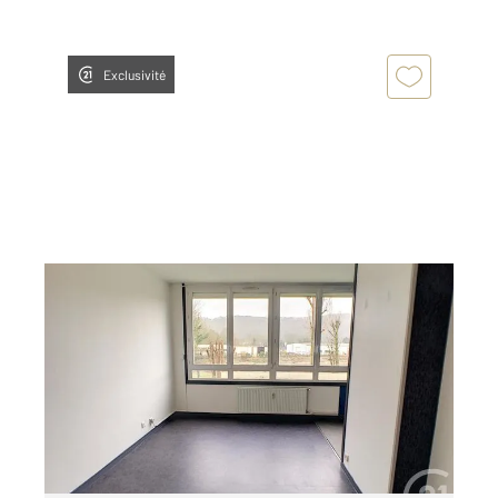
Exclusivité
DEVILLE LES ROUEN 76
2
27,26 m
, 1 pièce
Ref : 29501
Appartement F1 à louer
490 €
par mois charges comprises