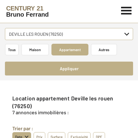
CENTURY 21
Bruno Ferrand
DEVILLE LES ROUEN (76250)
Tous
Maison
Appartement
Autres
Appliquer
Location appartement Deville les rouen
(76250)
7 annonces immobilières :
Trier par :
Date
Prix
Surface
Exclusivité
DPE