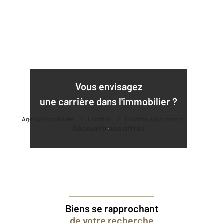
1
Vous envisagez
une carrière dans l'immobilier ?
Agence immobilière
Location
Location appartement
Découvrir nos offres
Biens se rapprochant
de votre recherche