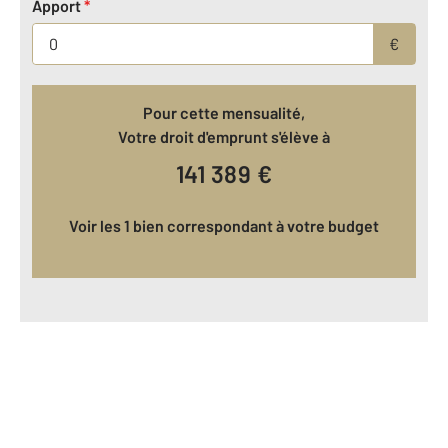
Apport
*
€
Pour cette mensualité,
Votre droit d'emprunt s'élève à
141 389
€
Voir les 1 bien correspondant à votre budget