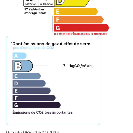
2
2
kWh/m
.an
kg CO
/m
.an
2
97 kWh/m²/an
d'énergie finale
logement extrêmement peu performant
Dont émissions de gaz à effet de serre
*
peu d'émissions de CO2
7
kgCO
/m
.an
2
2
Émissions de CO2 très importantes
Date du DPE : 23/03/2023